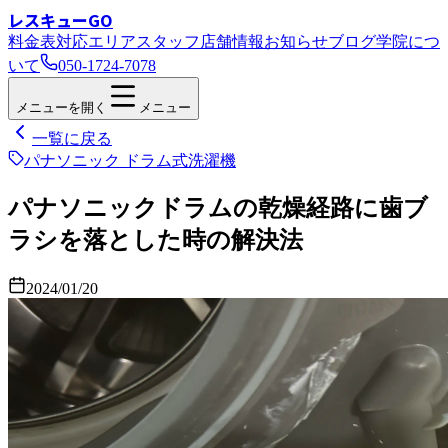
レスキューGO
料金表
対応エリア
スタッフ
店舗情報
お知らせ
ブログ
学院につ
いて
050-1724-7078
メニューを開く
メニュー
一覧に戻る
パナソニック ドラム式洗濯機
パナソニックドラムの乾燥経路に歯ブ
ラシを落とした時の解決法
2024/01/20