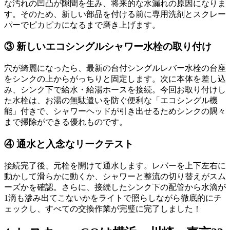
な汚れの凹凸が隙間を生み、将来的な水漏れの原因になりま
す。そのため、新しい部品を付ける前に専用洗剤とスクレー
パーでピカピカになるまで磨き上げます。
③ 新しいエコシングルシャワー水栓の取り付け
穴が綺麗になったら、最新の台付シングルレバー水栓の台座
をシンクの上からがっちりと固定します。次に本体を差し込
み、シンク下で給水・給湯ホースを接続。今回お取り付けし
た水栓は、お湯の無駄遣いを防ぐ便利な「エコシングル機
能」付きで、シャワーヘッドが引き出せるためシンクの隅々
まで掃除ができる優れものです。
④ 通水と入念なリークテスト
接続完了後、元栓を開けて通水します。レバーを上下左右に
動かして滑らかに動くか、シャワーと整流の切り替えがスム
ーズかを確認。さらに、接続したシンク下の配管から水滴が
1滴も滲み出てこないかをライトで照らしながら徹底的にチ
ェックし、すべての交換作業が完璧に完了しました！