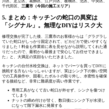
川区、足立区、葛飾区、江戸川区、板橋区、北区、中央区、
千代田区、
三鷹市（今回の施工エリア）
5. まとめ：キッチンの蛇口の異変は
「シグナル」。無理なDIYはリスク大
修理交換が完了した後、三鷹市のお客様からは「グラグラし
ていた蛇口がしっかり固定されて、ピカピカで使いやすくな
りました！料金も作業前に表を見せながら説明してくれた通
りだったので、最初から最後まで安心してお任せできまし
た」と、大満足の笑顔をいただきました。
キッチンの台付水栓交換は、ネットでパーツを買ってDIYに
挑戦する方もいらっしゃいますが、実はシンク下の狭い空間
での工具操作や、固着したボルトの取り外し、水密性を確保
する接続など、非常に難易度が高い作業です。
専用工具がなくて古い蛇口が外せず、シンクを傷つけ
てしまう
ナットの締め付けが甘く、数日後にシンク下が水浸し
になって階下漏水に発展する