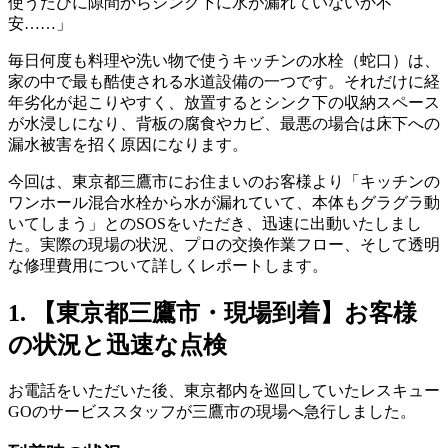
使うたびに隙間からシンク下に水が漏れていないか不
安……」
毎日何度も料理や洗い物で使うキッチンの水栓（蛇口）は、
家の中で最も酷使される水道設備の一つです。それだけに経
年劣化が起こりやすく、放置するとシンク下の収納スペース
が水浸しになり、背板の腐食やカビ、最悪の場合は床下への
漏水被害を招く原因になります。
今回は、東京都三鷹市にお住まいのお客様より「キッチンの
ワンホール混合水栓から水が漏れていて、本体もグラグラ動
いてしまう」とのSOSをいただき、迅速に出動いたしまし
た。実際の現場の状況、プロの交換作業フロー、そして透明
な修理費用について詳しくレポートします。
1. 【東京都三鷹市・現場到着】お客様
の状況と迅速な点検
お電話をいただいた後、東京都内を巡回していたレスキュー
GOのサービススタッフが三鷹市の現場へ急行しました。