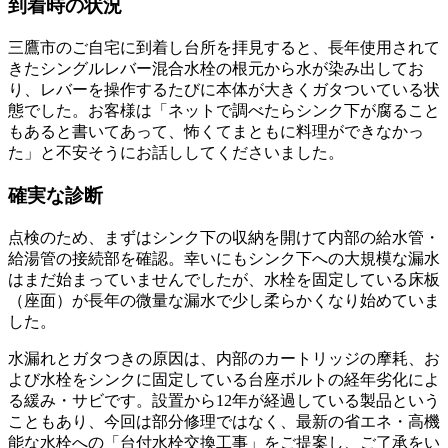
到着時の状況
三鷹市のご自宅に到着し台所を拝見すると、長年使用されて
きたシングルレバー混合水栓の根元から水が染み出してお
り、レバーを操作するたびに本体が大きくガタついている状
態でした。お客様は「ネットで調べたらシンク下が腐ること
もあると書いてあって、怖くてまともに料理ができなかっ
た」と不安そうにお話ししてくださいました。
確実な診断
点検のため、まずはシンク下の収納を開けて内部の給水管・
給湯管の接続部を確認。幸いにもシンク下への大規模な漏水
はまだ始まっていませんでしたが、水栓を固定している床板
（座面）が長年の微量な漏水で少し柔らかくなり始めていま
した。
水漏れとガタつきの原因は、内部のカートリッジの摩耗、お
よび水栓をシンクに固定している台座ボルトの経年劣化によ
る緩み・サビです。設置から12年が経過している製品という
こともあり、今回は部分修理ではなく、最新の省エネ・高機
能な水栓への「台付水栓交換工事」をご提案し、ご了承をい