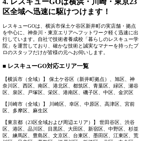
4. レスキューGOは横浜・川崎・東京23
区全域へ迅速に駆けつけます！
レスキューGOは、横浜市保土ケ谷区新井町の実店舗・拠点
を中心に、神奈川・東京エリアへフットワーク軽く迅速に出
行しています。自社で技術者養成校「暮らしのレスキュー学
院」を運営しており、確かな技術と誠実なマナーを持ったプ
ロのスタッフだけが皆様の元へお伺いします。
■ レスキューGO対応エリア一覧
【横浜市（全域）】 保土ケ谷区（新井町拠点）、旭区、神
奈川区、西区、南区、港北区、都筑区、青葉区、緑区、瀬谷
区、泉区、戸塚区、栄区、港南区、磯子区、中区、金沢区
【川崎市（全域）】 川崎区、幸区、中原区、高津区、宮前
区、多摩区、麻生区
【東京都（23区全域および周辺エリア）】 世田谷区、渋谷
区、港区、品川区、目黒区、大田区、新宿区、中野区、杉並
区、練馬区、豊島区、文京区、台東区、墨田区、江東区、荒