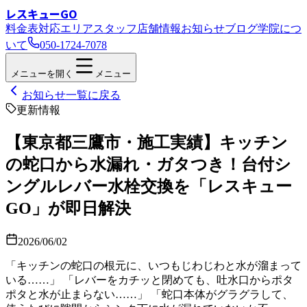
レスキューGO
料金表
対応エリア
スタッフ
店舗情報
お知らせ
ブログ
学院につ
いて
050-1724-7078
メニューを開く
メニュー
お知らせ一覧に戻る
更新情報
【東京都三鷹市・施工実績】キッチン
の蛇口から水漏れ・ガタつき！台付シ
ングルレバー水栓交換を「レスキュー
GO」が即日解決
2026/06/02
「キッチンの蛇口の根元に、いつもじわじわと水が溜まって
いる……」 「レバーをカチッと閉めても、吐水口からポタ
ポタと水が止まらない……」 「蛇口本体がグラグラして、